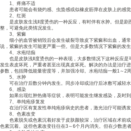
1、疼痛不适
患者可能会有烧灼感、虫蛰感或似橡皮筋弹在皮肤上的感觉
2、红斑
是皮肤发生浅Ⅱ度烫伤的一种反应，有时伴有水肿。但是剧烈
整，可避免此类情况发生。
3、紫癜
细小的血管被销毁后会发生破裂导致皮下紫癜和出血，通常
说，紫癜的发生可能更严重一些。但是大多数情况下紫癜的发生
4、水疱结痂
也是皮肤浅Ⅱ度烫伤的一种表现，大多数情况下这种反应是可
发生表皮坏死，严重者甚至出现真皮坏死。解决的办法是治疗进
参数，包括降低能量密度等，并加强冷却。水疱结痂一般1～2
5、水肿
可在治疗后数分钟内发生。同步冷却或治疗后冰敷可减轻水
6、感染
如果出现红肿热痛等症状，表明可能发生继发感染，及时到
7、单纯疱疹复发
在治疗区有复发性单纯疱疹病史的患者，激光治疗可能诱发
8、色素改变
色素脱失或色素沉着好发于皮肤颜较深，治疗区域在术前或
色素沉着。这些色素改变往往在3～6个月内消失。但在少数患