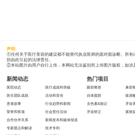
声明:
①任何关于医疗美容的建议都不能替代执业医师的面对面诊断。所有
担由此引起的法律责任。
②本站图片由用户自行上传，本网站无法鉴别所上传图片版权，如涉
新闻动态
热门项目
医院动态
医疗成就和突破
眼部整形
鼻部
医生团队成就
活动和宣传
自体脂肪
玻尿
患者故事
行业趋势和新闻
去色素&胎记
牙齿
荣誉和奖项
社会责任活动
牙齿矫正
紧致
合作伙伴关系
新闻发布和媒体报道
专家观点和解读
技术专利