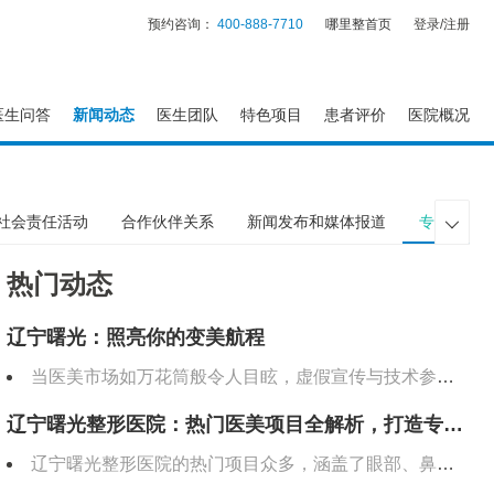
预约咨询：
400-888-7710
哪里整首页
登录/注册
医生问答
新闻动态
医生团队
特色项目
患者评价
医院概况
社会责任活动
合作伙伴关系
新闻发布和媒体报道
专家观点

热门动态
辽宁曙光：照亮你的变美航程
当医美市场如万花筒般令人目眩，虚假宣传与技术参差不齐的乱象丛生，如何找到一盏照亮变美之路的可靠明灯？在沈阳的繁华版图上，辽宁曙光整形外科医院犹如一座屹立二十余载的灯塔，以专业为帆，用匠心作桨，
辽宁曙光整形医院：热门医美项目全解析，打造专属美丽新篇章
辽宁曙光整形医院的热门项目众多，涵盖了眼部、鼻部、胸部整形，以及吸脂、脂肪填充和面部年轻化等多个领域。以下是对这些热门项目的详细介绍。 一、眼部整形 切开双眼皮手术