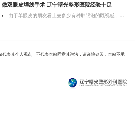
做双眼皮埋线手术 辽宁曙光整形医院经验十足
由于单眼皮的朋友看上去多少有种肿眼泡的既视感，更加把眼睛显得小一些。若想拥有自然款双眼皮，只需采取埋线双眼皮就能重塑眼型儿。 埋线双眼皮效果自然吗 埋线的双眼皮使用
仅代表其个人观点，不代表本站同意其说法，请谨慎参阅，本站不承