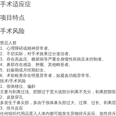
手术适应症
项目特点
手术风险
禁忌人群
1、心理障碍或精神异常者。
2、不切实际，对手术效果过分迷信者。
3、存在高血压、糖尿病等严重全身慢性疾病且未控制者。
4、鼻部存在感染、肿瘤、其他畸形者。
5、妊娠期或月经期妇女。
6、术前检查存在明显异常者，如凝血功能异常等。
技术/手术风险
1、假体移位、偏斜
主要与剥离过浅、腔隙过于宽大或部分剥离不充分，剥离腔隙
2、皮肤穿孔
多发生于鼻尖部，多由于假体鼻头部过大、过厚、过长、剥离
3、排斥反应
任何组织代用品置入人体内都可能发生异物排斥反应。急性排斥